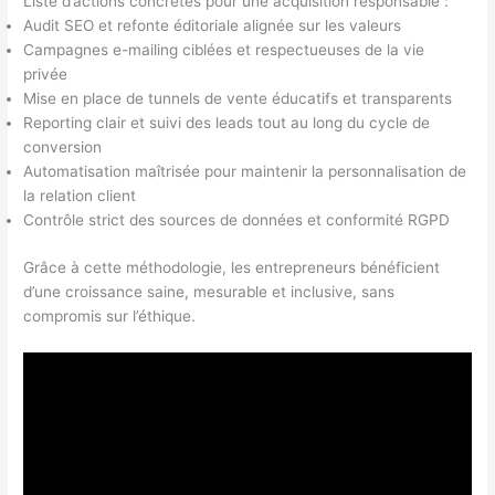
Liste d’actions concrètes pour une acquisition responsable :
Audit SEO et refonte éditoriale alignée sur les valeurs
Campagnes e-mailing ciblées et respectueuses de la vie
privée
Mise en place de tunnels de vente éducatifs et transparents
Reporting clair et suivi des leads tout au long du cycle de
conversion
Automatisation maîtrisée pour maintenir la personnalisation de
la relation client
Contrôle strict des sources de données et conformité RGPD
Grâce à cette méthodologie, les entrepreneurs bénéficient
d’une croissance saine, mesurable et inclusive, sans
compromis sur l’éthique.