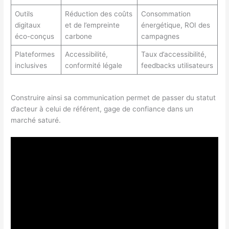
Outils
Réduction des coûts
Consommation
digitaux
et de l’empreinte
énergétique, ROI des
éco-conçus
carbone
campagnes
Plateformes
Accessibilité,
Taux d’accessibilité,
inclusives
conformité légale
feedbacks utilisateurs
Construire ainsi sa communication permet de passer du statut
d’acteur à celui de référent, gage de confiance dans un
marché saturé.