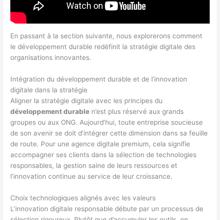
En passant à la section suivante, nous explorerons comment
le développement durable redéfinit la stratégie digitale des
organisations innovantes.
Intégration du développement durable et de l’innovation
digitale dans la stratégie
Aligner la stratégie digitale avec les principes du
développement durable
n’est plus réservé aux grands
groupes ou aux ONG. Aujourd’hui, toute entreprise soucieuse
de son avenir se doit d’intégrer cette dimension dans sa feuille
de route. Pour une agence digitale premium, cela signifie
accompagner ses clients dans la sélection de technologies
responsables, la gestion saine de leurs ressources et
l’innovation continue au service de leur croissance.
Choix technologiques alignés avec les valeurs
L’innovation digitale responsable débute par un processus de
sélection rigoureux. Plutôt que d’accumuler les outils, on