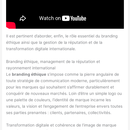
Il est pertinent d’aborder, enfin, le rôle essentiel du branding
éthique ainsi que la gestion de la réputation et de la
transformation digitale internationale.
Branding éthique, management de la réputation et
rayonnement international
Le
branding éthique
s’impose comme la pierre angulaire de
toute stratégie de communication moderne, particulièrement
pour les marques qui souhaitent s’affirmer durablement et
conquérir de nouveaux marchés. Loin d’être un simple logo ou
une palette de couleurs, l’identité de marque incarne les
valeurs, la vision et l’engagement de l’entreprise envers toutes
ses parties prenantes : clients, partenaires, collectivités.
Transformation digitale et cohérence de l’image de marque