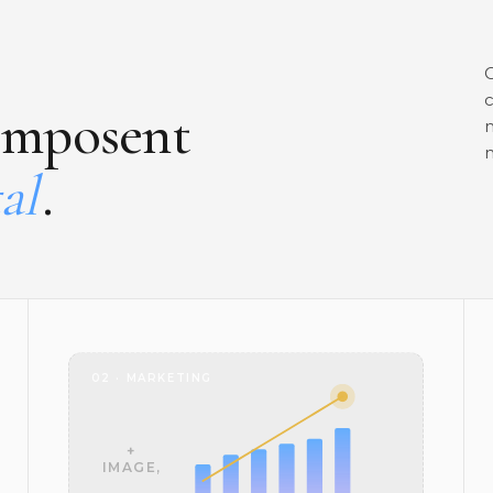
O
composent
m
m
al
.
02 · MARKETING