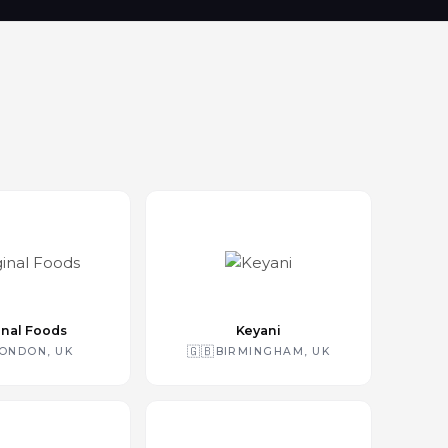
inal Foods
Keyani
🇬🇧
ONDON, UK
BIRMINGHAM, UK