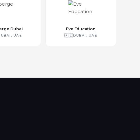
erge Dubai
Eve Education
🇦🇪
DUBAI, UAE
DUBAI, UAE