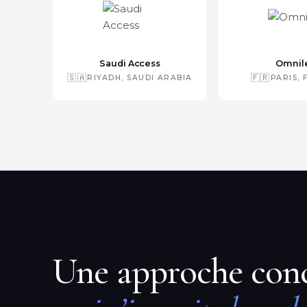
Saudi Access
Omnil
🇸🇦
🇫🇷
RIYADH, SAUDI ARABIA
PARIS,
Une approche conc