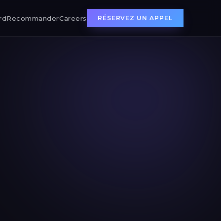
rd
Recommander
Careers
RÉSERVEZ UN APPEL