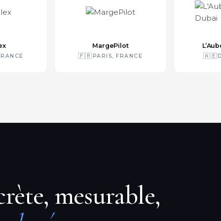
ex
MargePilot
L’Aub
🇫🇷
🇦🇪
 FRANCE
PARIS, FRANCE
rète, mesurable,