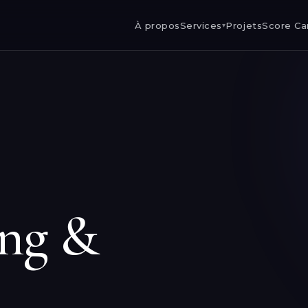
À propos
Services
Projets
Score Ca
▾
ing &