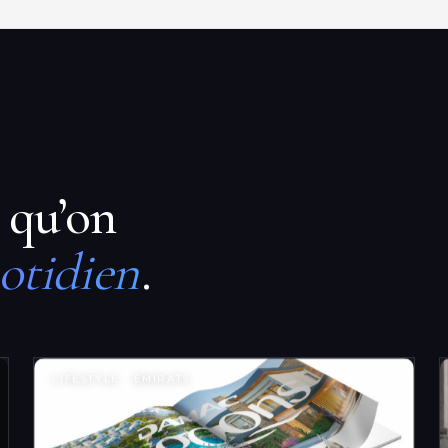
 qu’on
otidien
.
LIFESTYLE · ÉMIRATS