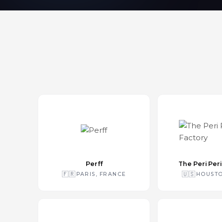
Perff
The Peri Peri
🇫🇷
🇺🇸
PARIS, FRANCE
HOUSTO