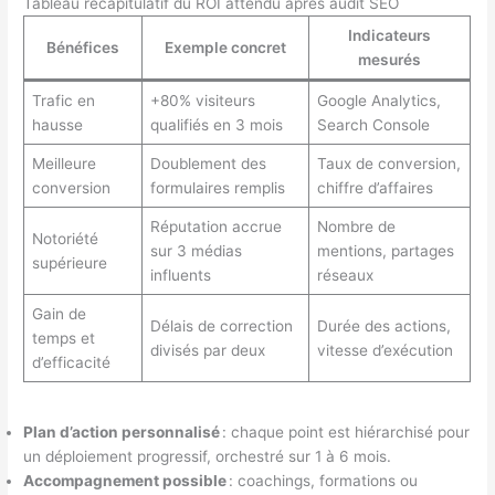
Tableau récapitulatif du ROI attendu après audit SEO
Indicateurs
Bénéfices
Exemple concret
mesurés
Trafic en
+80% visiteurs
Google Analytics,
hausse
qualifiés en 3 mois
Search Console
Meilleure
Doublement des
Taux de conversion,
conversion
formulaires remplis
chiffre d’affaires
Réputation accrue
Nombre de
Notoriété
sur 3 médias
mentions, partages
supérieure
influents
réseaux
Gain de
Délais de correction
Durée des actions,
temps et
divisés par deux
vitesse d’exécution
d’efficacité
Plan d’action personnalisé
: chaque point est hiérarchisé pour
un déploiement progressif, orchestré sur 1 à 6 mois.
Accompagnement possible
: coachings, formations ou