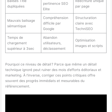
Balises Title
Réécriture unique
pertinence SEO
dupliquées
par page
Elite
Compréhension
Structuration
Mauvais balisage
difficile par
claire avec
sémantique
Google
TechniSEO
Temps de
Abandon
Optimisation
chargement
utilisateurs,
images et scripts
supérieur à 3sec
déclassement
Pourquoi ce niveau de détail ? Parce que même un détail
technique ignoré peut ruiner des mois d’efforts éditoriaux et
marketing. À l’inverse, corriger ces points critiques offre
souvent des progrès immédiats et mesurables du
référencement.