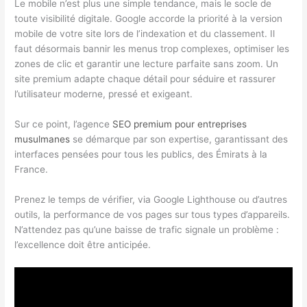
Le mobile n’est plus une simple tendance, mais le socle de
toute visibilité digitale. Google accorde la priorité à la version
mobile de votre site lors de l’indexation et du classement. Il
faut désormais bannir les menus trop complexes, optimiser les
zones de clic et garantir une lecture parfaite sans zoom. Un
site premium adapte chaque détail pour séduire et rassurer
l’utilisateur moderne, pressé et exigeant.
Sur ce point, l’agence
SEO premium pour entreprises
musulmanes
se démarque par son expertise, garantissant des
interfaces pensées pour tous les publics, des Émirats à la
France.
Prenez le temps de vérifier, via Google Lighthouse ou d’autres
outils, la performance de vos pages sur tous types d’appareils.
N’attendez pas qu’une baisse de trafic signale un problème :
l’excellence doit être anticipée.